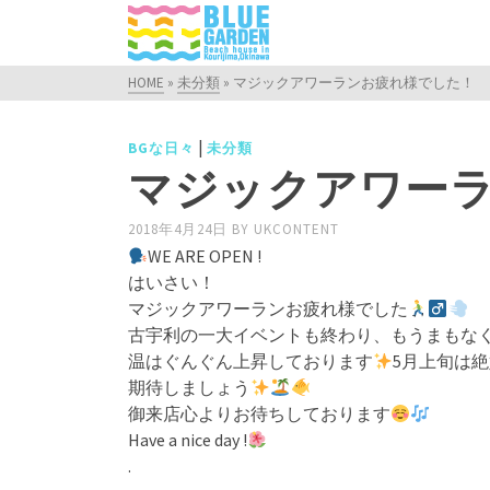
HOME
»
未分類
»
マジックアワーランお疲れ様でした！
|
BGな日々
未分類
マジックアワー
2018年4月24日
BY
UKCONTENT
WE ARE OPEN !
はいさい！
マジックアワーランお疲れ様でした
古宇利の一大イベントも終わり、もうまもなく
温はぐんぐん上昇しております
5月上旬は絶
期待しましょう
御来店心よりお待ちしております
Have a nice day !
.