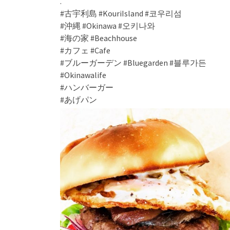
.
#古宇利島 #KouriIsland #코우리섬
#沖縄 #Okinawa #오키나와
#海の家 #Beachhouse
#カフェ #Cafe
#ブルーガーデン #Bluegarden #블루가든
#Okinawalife
#ハンバーガー
#あげパン